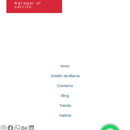
Agregar al
carrito
Inicio
Diseño de Marca
Contacto
Blog
Tienda
Galería
Instagram
Facebook
WhatsApp
Behance
LinkedIn