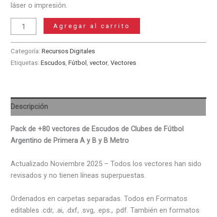
láser o impresión.
Pack
Agregar al carrito
de
Vectores
Categoría:
Recursos Digitales
de
Etiquetas:
Escudos
,
Fútbol
,
vector
,
Vectores
Escudos
de
Fútbol
de
Descripción
Argentina
cantidad
Pack de +80 vectores de Escudos de Clubes de Fútbol
Argentino de Primera A y B y B Metro
Actualizado Noviembre 2025 – Todos los vectores han sido
revisados y no tienen líneas superpuestas.
Ordenados en carpetas separadas. Todos en Formatos
editables .cdr, .ai, .dxf, .svg, .eps., .pdf. También en formatos