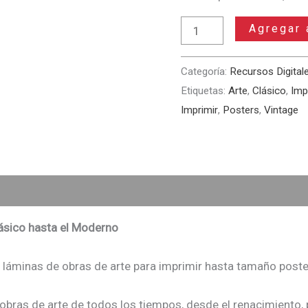
Pack
Agregar 
de
Láminas
Categoría:
Recursos Digital
Vintage
Etiquetas:
Arte
,
Clásico
,
Imp
–
Imprimir
,
Posters
,
Vintage
Arte
Clásico
hasta
el
Moderno
cantidad
ásico hasta el Moderno
e láminas de obras de arte para imprimir hasta tamaño post
ras de arte de todos los tiempos, desde el renacimiento, p