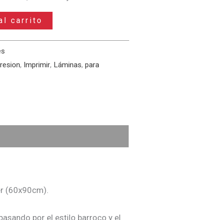
al carrito
es
resion
,
Imprimir
,
Láminas
,
para
er (60x90cm).
asando por el estilo barroco y el