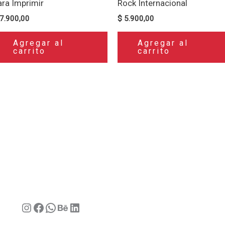
ara Imprimir
Rock Internacional
7.900,00
$
5.900,00
Agregar al
Agregar al
carrito
carrito
Instagram
Facebook
WhatsApp
Behance
LinkedIn