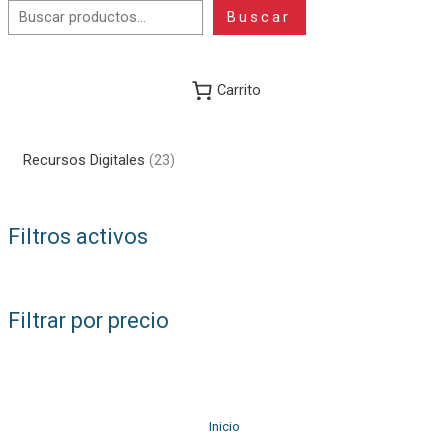
Buscar
Carrito
2
Recursos Digitales
23
3
p
Filtros activos
r
o
d
Filtrar por precio
u
c
t
o
Inicio