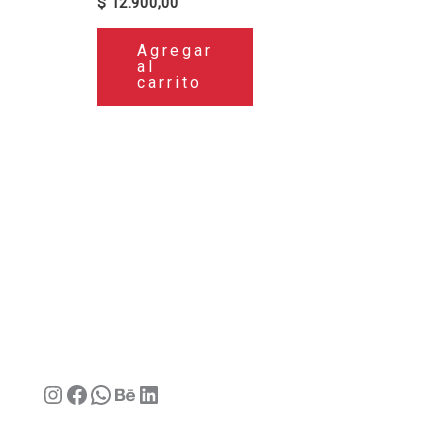
$
12.900,00
Agregar
al
carrito
Instagram
Facebook
WhatsApp
Behance
LinkedIn