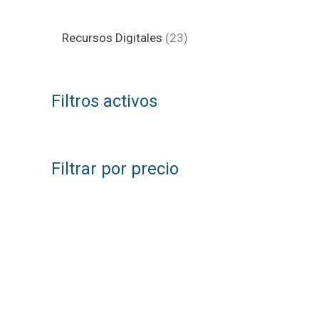
2
Recursos Digitales
23
3
p
Filtros activos
r
o
d
Filtrar por precio
u
c
t
o
s