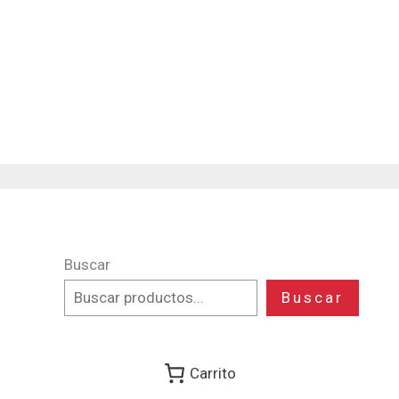
Ir
al
contenido
Buscar
Buscar
Carrito