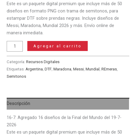
Este es un paquete digital premium que incluye más de 50
diseños en formato PNG con trama de semitonos, para
estampar DTF sobre prendas negras. Incluye diseños de
Messi, Maradona, Mundial 2026 y más. Envío online de
manera inmediata.
Pack
Agregar al carrito
SEMITONOS
DTF
Categoría:
Recursos Digitales
para
Etiquetas:
Argentina
,
DTF
,
Maradona
,
Messi
,
Mundial
,
REmeras
,
Remeras
Semitonos
Messi
Maradona
Mundial
2026
Descripción
+
Final
16-7: Agregado 16 diseños de la Final del Mundo del 19-7-
Argentina
2026
vs
Este es un paquete digital premium que incluye más de 50