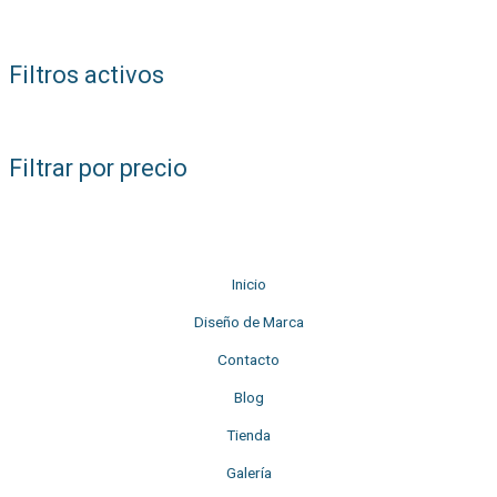
3
p
Filtros activos
r
o
d
Filtrar por precio
u
c
t
o
Inicio
s
Diseño de Marca
Contacto
Blog
Tienda
Galería