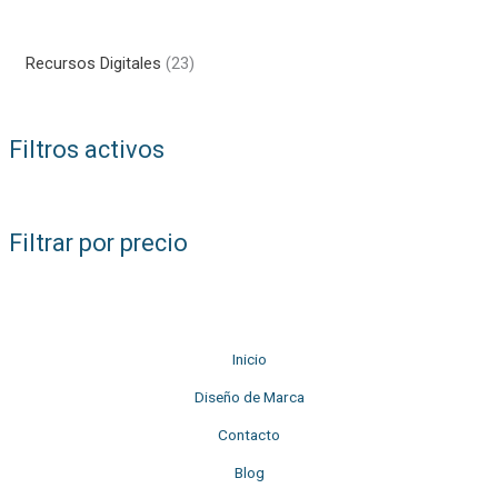
2
Recursos Digitales
23
3
p
Filtros activos
r
o
d
Filtrar por precio
u
c
t
o
Inicio
s
Diseño de Marca
Contacto
Blog