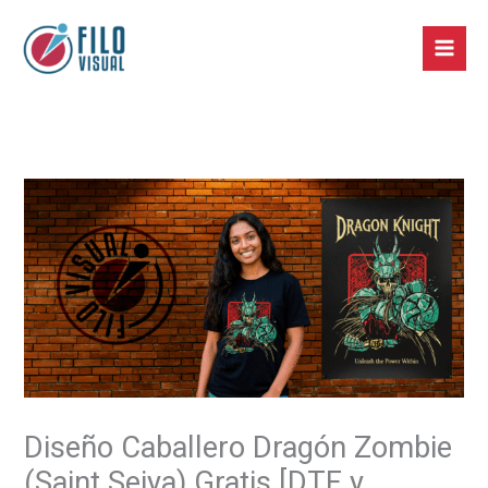
Ir
al
contenido
Diseño Caballero Dragón Zombie
(Saint Seiya) Gratis [DTF y